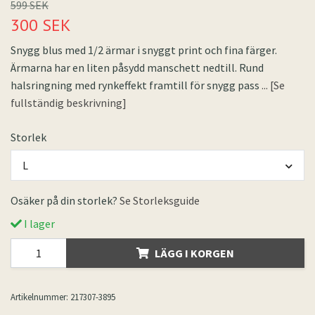
599 SEK
300 SEK
Snygg blus med 1/2 ärmar i snyggt print och fina färger.
Ärmarna har en liten påsydd manschett nedtill. Rund
halsringning med rynkeffekt framtill för snygg pass
... [Se
fullständig beskrivning]
Storlek
L
Osäker på din storlek?
Se Storleksguide
I lager
LÄGG I KORGEN
Artikelnummer:
217307-3895