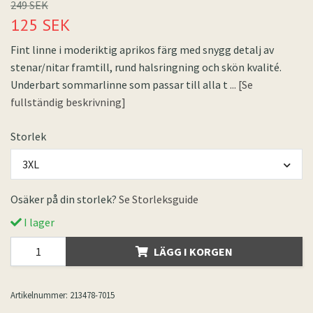
249 SEK
125 SEK
Fint linne i moderiktig aprikos färg med snygg detalj av
stenar/nitar framtill, rund halsringning och skön kvalité.
Underbart sommarlinne som passar till alla t
... [Se
fullständig beskrivning]
Storlek
3XL
Osäker på din storlek?
Se Storleksguide
I lager
LÄGG I KORGEN
Artikelnummer:
213478-7015