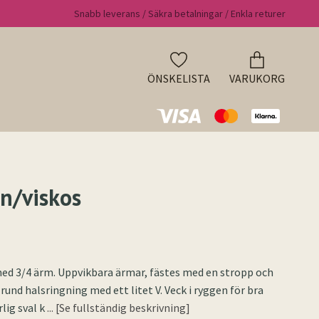
Snabb leverans / Säkra betalningar / Enkla returer
ÖNSKELISTA
VARUKORG
in/viskos
ed 3/4 ärm. Uppvikbara ärmar, fästes med en stropp och
rund halsringning med ett litet V. Veck i ryggen för bra
lig sval k
... [Se fullständig beskrivning]