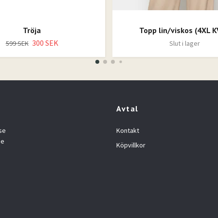
Tröja
Topp lin/viskos (4XL K
300 SEK
599 SEK
Slut i lager
Avtal
se
Kontakt
se
Köpvillkor