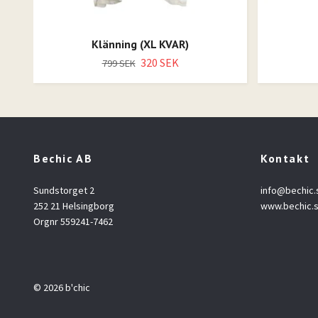
Klänning (XL KVAR)
320 SEK
799 SEK
Bechic AB
Kontakt
Sundstorget 2
info@bechic.
252 21 Helsingborg
www.bechic.
Orgnr 559241-7462
© 2026 b'chic