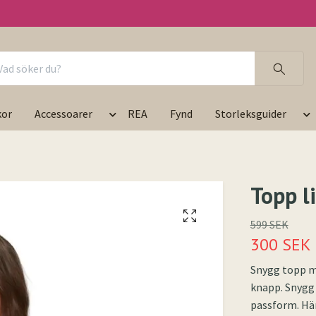
kor
Accessoarer
REA
Fynd
Storleksguider
Topp l
599 SEK
300 SEK
Snygg topp m
knapp. Snygg 
passform. Här