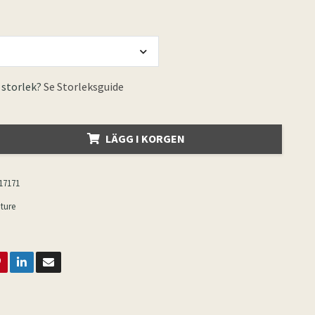
 storlek?
Se Storleksguide
LÄGG I KORGEN
17171
ture