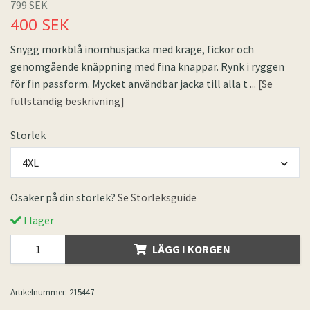
799 SEK
400 SEK
Snygg mörkblå inomhusjacka med krage, fickor och
genomgående knäppning med fina knappar. Rynk i ryggen
för fin passform. Mycket användbar jacka till alla t
... [Se
fullständig beskrivning]
Storlek
4XL
Osäker på din storlek?
Se Storleksguide
I lager
LÄGG I KORGEN
Artikelnummer:
215447