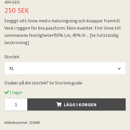
499 SEK
250 SEK
Snyggt vitt linne med v-halsringning och knappar framtill.
Veck i ryggen för bra passform. Skön kvalitet. Fint linne till
sommarens festligheter!55% Lin, 45% Vi
... [Se fullständig
beskrivning]
Storlek
XL
Osäker på din storlek?
Se Storleksguide
I lager
LÄGG I KORGEN
Artikelnummer:
215448