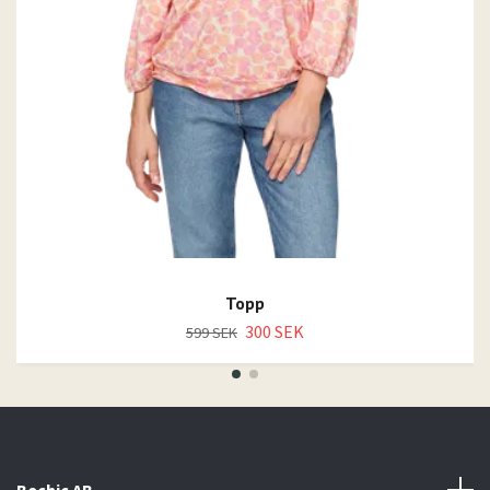
Topp
300 SEK
599 SEK
Bechic AB