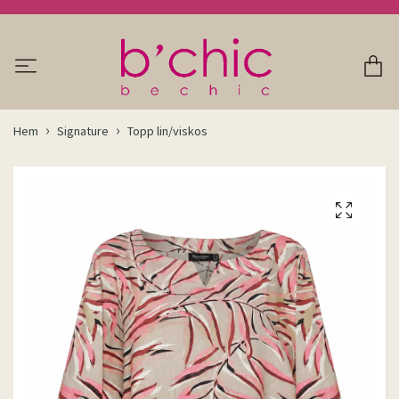
Hem
Signature
Topp lin/viskos