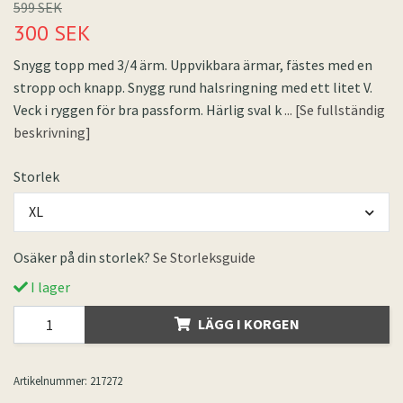
599 SEK
300 SEK
Snygg topp med 3/4 ärm. Uppvikbara ärmar, fästes med en
stropp och knapp. Snygg rund halsringning med ett litet V.
Veck i ryggen för bra passform. Härlig sval k
... [Se fullständig
beskrivning]
Storlek
XL
Osäker på din storlek?
Se Storleksguide
I lager
LÄGG I KORGEN
Artikelnummer:
217272