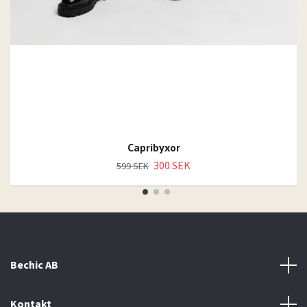
Capribyxor
300 SEK
599 SEK
Bechic AB
Kontakt