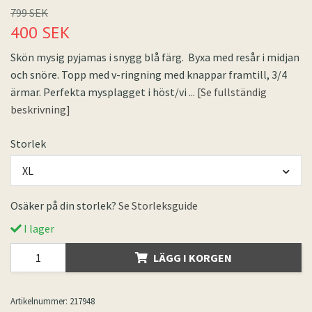
799 SEK
400 SEK
Skön mysig pyjamas i snygg blå färg. Byxa med resår i midjan
och snöre. Topp med v-ringning med knappar framtill, 3/4
ärmar. Perfekta mysplagget i höst/vi
... [Se fullständig
beskrivning]
Storlek
XL
Osäker på din storlek?
Se Storleksguide
I lager
LÄGG I KORGEN
Artikelnummer:
217948