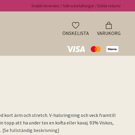
Snabb leverans / Säkra betalningar / Enkla returer
ÖNSKELISTA
VARUKORG
 kort ärm och stretch. V-halsringning och veck framtill
 Fin topp att ha under tex en kofta eller kavaj. 93% Viskos,
... [Se fullständig beskrivning]