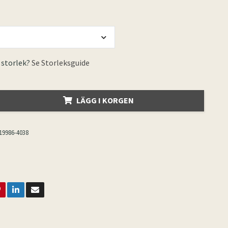
 storlek?
Se Storleksguide
LÄGG I KORGEN
19986-4038