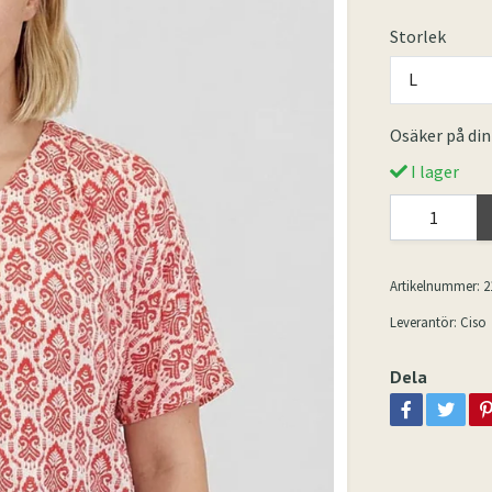
Storlek
L
Osäker på din
I lager
Artikelnummer:
2
Leverantör:
Ciso
Dela