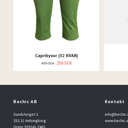
Capribyxor (52 KVAR)
250 SEK
499 SEK
Bechic AB
Kontakt
Sundstorget 2
info@bechic.
252 21 Helsingborg
www.bechic.
Orgnr 559241-7462