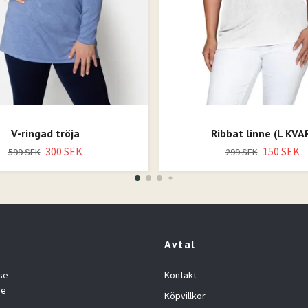
V-ringad tröja
Ribbat linne (L KVA
300 SEK
150 SEK
599 SEK
299 SEK
Avtal
se
Kontakt
se
Köpvillkor