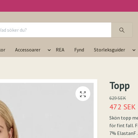
kor
Accessoarer
REA
Fynd
Storleksguider
Topp
629 SEK
472 SEK
Skön topp med
för fint fall.
7% ElastanF