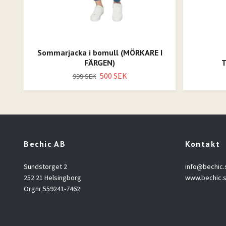
Sommarjacka i bomull (MÖRKARE I
FÄRGEN)
T
500 SEK
999 SEK
Bechic AB
Kontakt
Sundstorget 2
info@bechic.
252 21 Helsingborg
www.bechic.
Orgnr 559241-7462