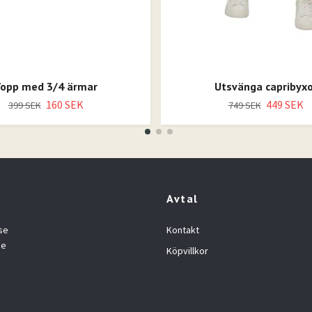
opp med 3/4 ärmar
Utsvänga capribyxo
160 SEK
449 SEK
399 SEK
749 SEK
Avtal
se
Kontakt
se
Köpvillkor