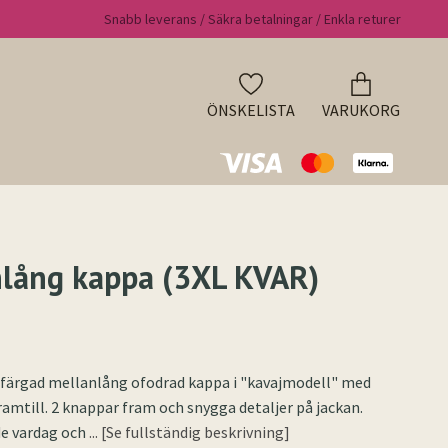
Snabb leverans / Säkra betalningar / Enkla returer
ÖNSKELISTA
VARUKORG
lång kappa (3XL KVAR)
dfärgad mellanlång ofodrad kappa i "kavajmodell" med
framtill. 2 knappar fram och snygga detaljer på jackan.
de vardag och
... [Se fullständig beskrivning]