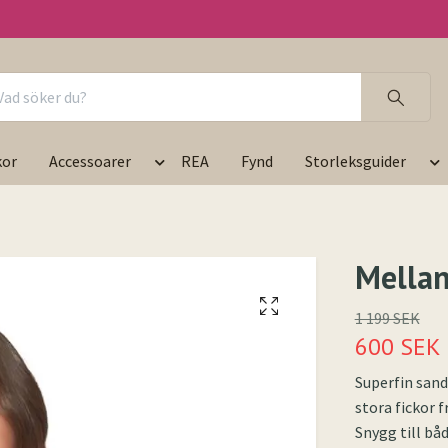
kor
Accessoarer
REA
Fynd
Storleksguider
Mellan
1 199 SEK
600 SEK
Superfin san
stora fickor 
Snygg till bå