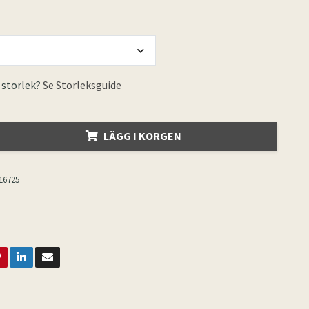
 storlek?
Se Storleksguide
LÄGG I KORGEN
16725