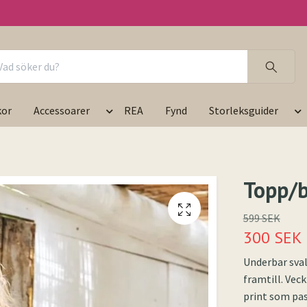
kor
Accessoarer
REA
Fynd
Storleksguider
Topp/b
599 SEK
300 SEK
Underbar sva
framtill. Veck
print som pa