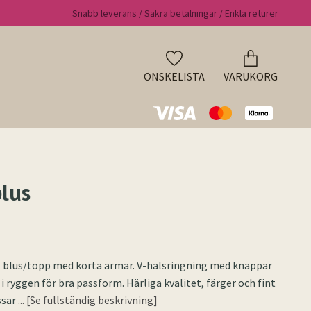
Snabb leverans / Säkra betalningar / Enkla returer
ÖNSKELISTA
VARUKORG
lus
l blus/topp med korta ärmar. V-halsringning med knappar
 i ryggen för bra passform. Härliga kvalitet, färger och fint
ssar
... [Se fullständig beskrivning]