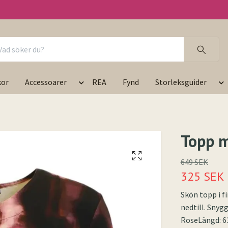
kor
Accessoarer
REA
Fynd
Storleksguider
Topp m
649 SEK
325 SEK
Skön topp i f
nedtill. Snygg
RoseLängd: 