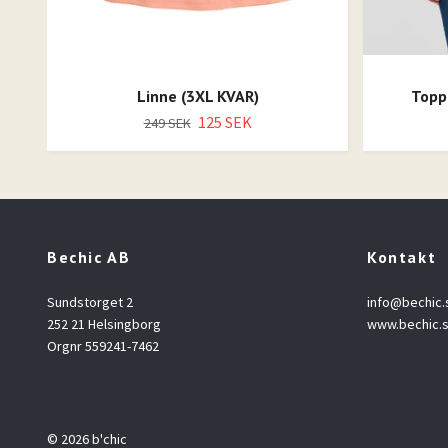
Linne (3XL KVAR)
Topp
125 SEK
249 SEK
Bechic AB
Kontakt
Sundstorget 2
info@bechic.
252 21 Helsingborg
www.bechic.
Orgnr 559241-7462
© 2026 b'chic