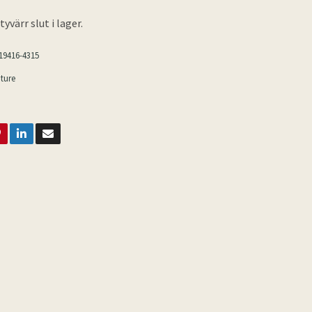
yvärr slut i lager.
19416-4315
ture