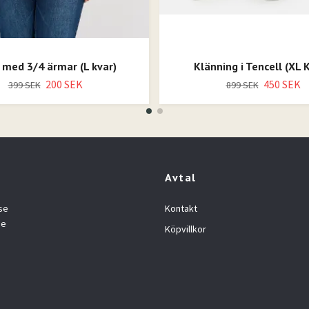
 med 3/4 ärmar (L kvar)
Klänning i Tencell (XL 
200 SEK
450 SEK
399 SEK
899 SEK
Avtal
se
Kontakt
se
Köpvillkor