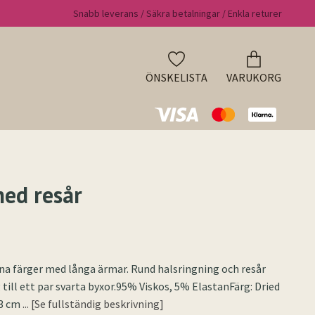
Snabb leverans / Säkra betalningar / Enkla returer
ÖNSKELISTA
VARUKORG
ed resår
ina färger med långa ärmar. Rund halsringning och resår
 till ett par svarta byxor.95% Viskos, 5% ElastanFärg: Dried
63 cm
... [Se fullständig beskrivning]