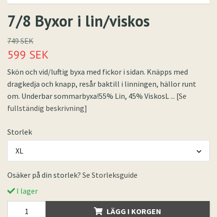
7/8 Byxor i lin/viskos
749 SEK
599 SEK
Skön och vid/luftig byxa med fickor i sidan. Knäpps med
dragkedja och knapp, resår baktill i linningen, hällor runt
om. Underbar sommarbyxa!55% Lin, 45% ViskosL
... [Se
fullständig beskrivning]
Storlek
XL
Osäker på din storlek?
Se Storleksguide
I lager
LÄGG I KORGEN