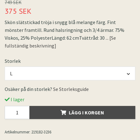
749 SEK
375 SEK
Skön slätstickad tröja i snygg blå melange färg. Fint
mönster framtill. Rund halsringning och 3/4 ärmar. 75%
Viskos, 25% PolyesterLängd: 62 cmTvättråd: 30
... [Se
fullständig beskrivning]
Storlek
L
Osäker på din storlek?
Se Storleksguide
I lager
LÄGG I KORGEN
Artikelnummer:
219182-3236