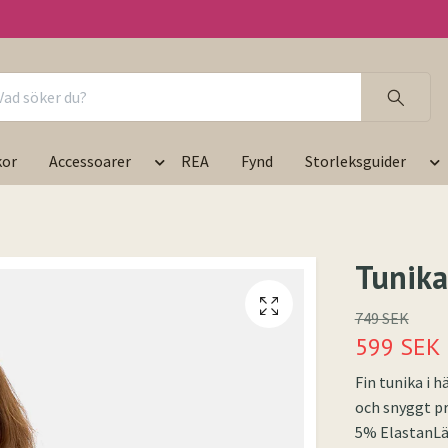
kor
Accessoarer
REA
Fynd
Storleksguider
Tunika
749 SEK
599 SEK
Fin tunika i h
och snyggt pri
5% ElastanL