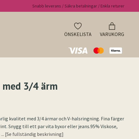
Snabb leverans / Säkra betalningar / Enkla returer
ÖNSKELISTA
VARUKORG
 med 3/4 ärm
ärlig kvalitet med 3/4 ärmar och V-halsringning. Fina färger
nt. Snygg till ett par vita byxor eller jeans.95% Viskose,
ä
... [Se fullständig beskrivning]