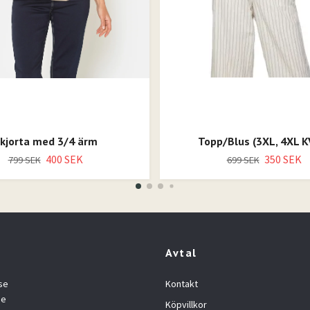
kjorta med 3/4 ärm
Topp/Blus (3XL, 4XL K
400 SEK
350 SEK
799 SEK
699 SEK
Avtal
se
Kontakt
se
Köpvillkor