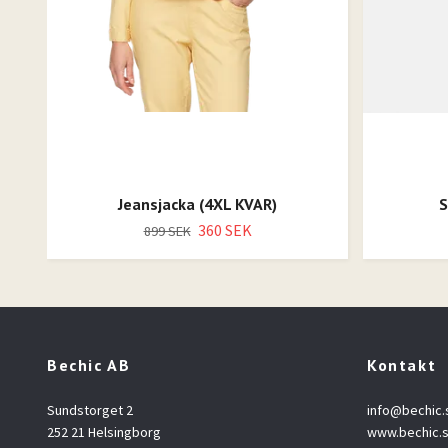
Jeansjacka (4XL KVAR)
S
360 SEK
899 SEK
Bechic AB
Kontakt
Sundstorget 2
info@bechic.
252 21 Helsingborg
www.bechic.