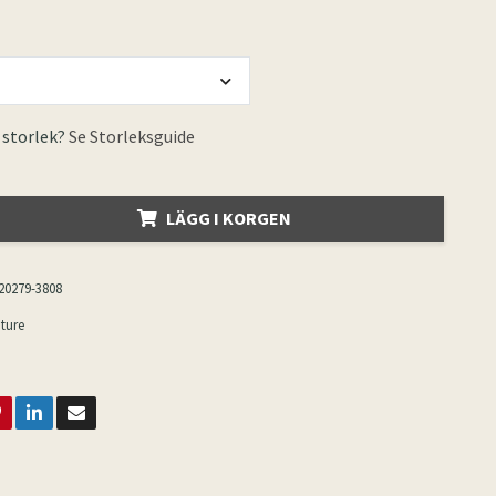
 storlek?
Se Storleksguide
LÄGG I KORGEN
20279-3808
ture