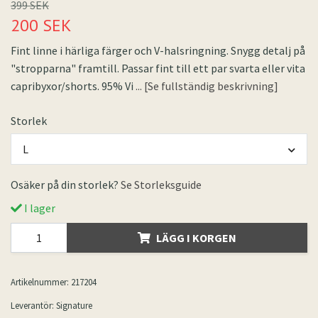
399 SEK
200 SEK
Fint linne i härliga färger och V-halsringning. Snygg detalj på
"stropparna" framtill. Passar fint till ett par svarta eller vita
capribyxor/shorts. 95% Vi
... [Se fullständig beskrivning]
Storlek
L
Osäker på din storlek?
Se Storleksguide
I lager
LÄGG I KORGEN
Artikelnummer:
217204
Leverantör:
Signature