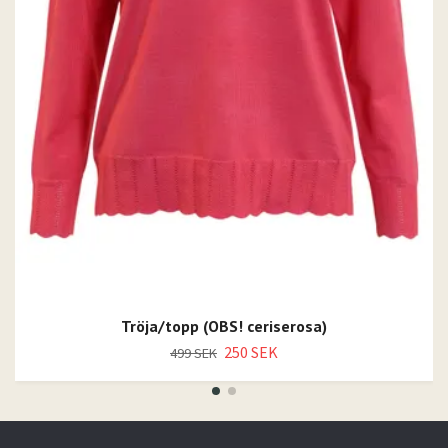
Tröja/topp (OBS! ceriserosa)
250 SEK
499 SEK