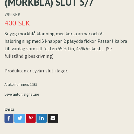
(MÖRKBLÅ) SLUT 5/7
799 SEK
400 SEK
Snygg mörkblå klänning med korta ärmar och V-
halsringning med 5 knappar. 2 påsydda fickor. Passar lika bra
till vardag som till festen.55% Lin, 45% ViskosL
... [Se
fullständig beskrivning]
Produkten är tyvärr slut i lager.
Artikelnummer:
1535
Leverantör:
Signature
Dela