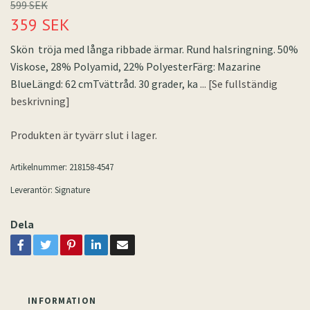
599 SEK
359 SEK
Skön tröja med långa ribbade ärmar. Rund halsringning. 50%
Viskose, 28% Polyamid, 22% PolyesterFärg: Mazarine
BlueLängd: 62 cmTvättråd. 30 grader, ka
... [Se fullständig
beskrivning]
Produkten är tyvärr slut i lager.
Artikelnummer:
218158-4547
Leverantör:
Signature
Dela
INFORMATION