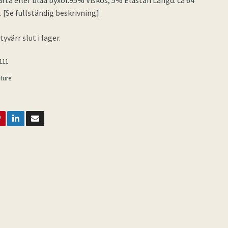
varta eller blåa byxor.95% Viskos, 5% Elastan Längd: ca 64
.. [Se fullständig beskrivning]
yvärr slut i lager.
111
ture