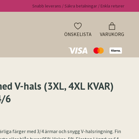
Snabb leverans / Säkra betalningar / Enkla returer
ÖNSKELISTA
VARUKORG
ed V-hals (3XL, 4XL KVAR)
4/6
ärliga färger med 3/4 ärmar och snygg V-halsringning. Fin