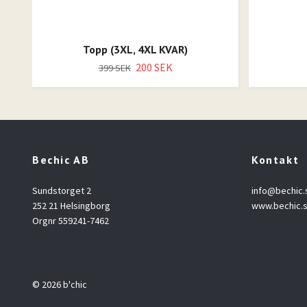
Topp (3XL, 4XL KVAR)
200 SEK
399 SEK
Bechic AB
Kontakt
Sundstorget 2
info@bechic.
252 21 Helsingborg
www.bechic.
Orgnr 559241-7462
© 2026 b'chic