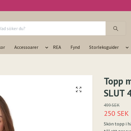
kor
Accessoarer
REA
Fynd
Storleksguider
Topp m
SLUT 
499 SEK
250 SEK
Skön topp i h