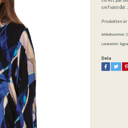
till ett par s
cmTvättråd:
.
Produkten är t
Artikelnummer:
2
Leverantör:
Signa
Dela