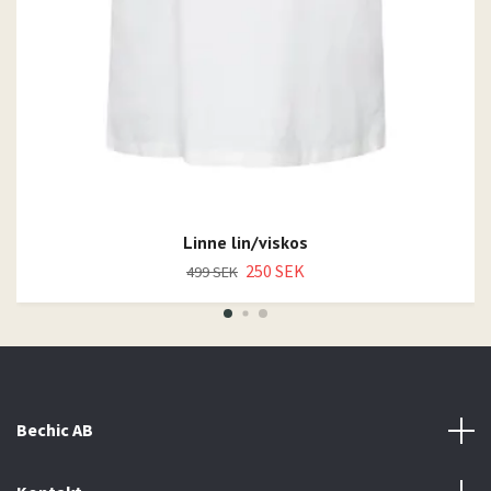
Linne lin/viskos
250 SEK
499 SEK
Bechic AB